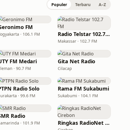
Populer
Terbaru
A–Z
Geronimo FM
Radio Telstar 102.7 FM
Yogyakarta · 106.1 FM
Makassar · 102.7 FM
UTY FM Medari
Gita Net Radio
Sleman · 90.7 FM
Cilacap
PTPN Radio Solo
Rama FM Sukabumi
Surakarta · 99.6 FM
Sukabumi · 104.1 FM
SMR Radio
Ringkas RadioNet Cirebon
Samarinda · 101.9 FM
Cirebon