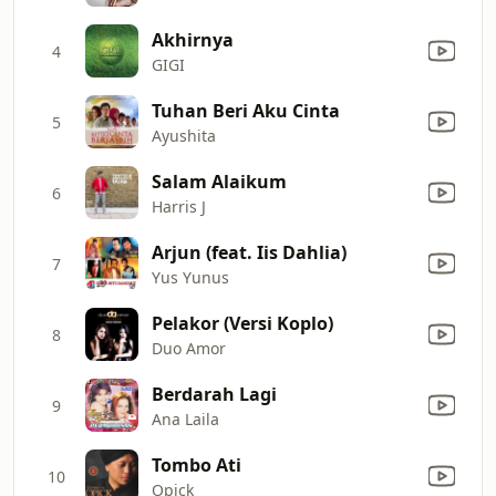
Akhirnya
4
GIGI
Tuhan Beri Aku Cinta
5
Ayushita
Salam Alaikum
6
Harris J
Arjun (feat. Iis Dahlia)
7
Yus Yunus
Pelakor (Versi Koplo)
8
Duo Amor
Berdarah Lagi
9
Ana Laila
Tombo Ati
10
Opick