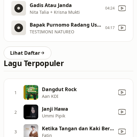
Gadis Atau Janda
04:24
Nita Talia + Krisna Mukti
Bapak Purnomo Radang Usus
04:17
TESTIMONI NATUREO
Lihat Daftar
Lagu Terpopuler
Dangdut Rock
1
Aan KDI
Janji Hawa
2
Ummi Pipik
Ketika Tangan dan Kaki Berkata
3
Fatin