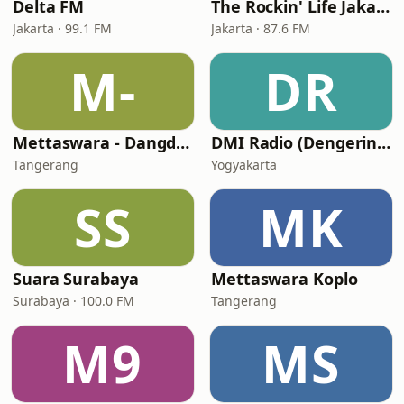
Delta FM
The Rockin' Life Jakarta (TRL FM)
Jakarta · 99.1 FM
Jakarta · 87.6 FM
M-
DR
Mettaswara - Dangdut
DMI Radio (Dengerin Musik Indonesia)
Tangerang
Yogyakarta
SS
MK
Suara Surabaya
Mettaswara Koplo
Surabaya · 100.0 FM
Tangerang
M9
MS