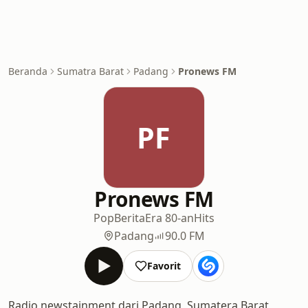
Beranda
Sumatra Barat
Padang
Pronews FM
PF
Pronews FM
Pop
Berita
Era 80-an
Hits
Padang
90.0 FM
Favorit
Radio newstainment dari Padang, Sumatera Barat