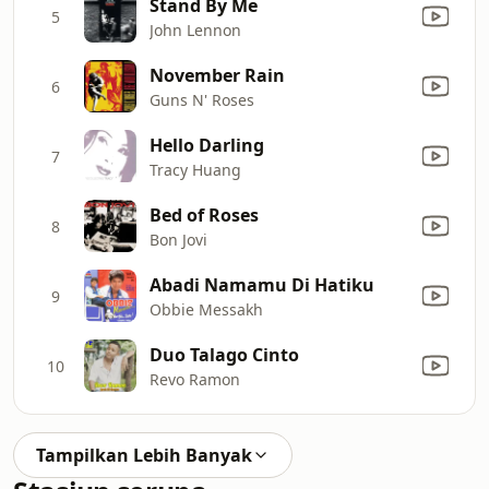
Stand By Me
5
John Lennon
November Rain
6
Guns N' Roses
Hello Darling
7
Tracy Huang
Bed of Roses
8
Bon Jovi
Abadi Namamu Di Hatiku
9
Obbie Messakh
Duo Talago Cinto
10
Revo Ramon
Tampilkan Lebih Banyak