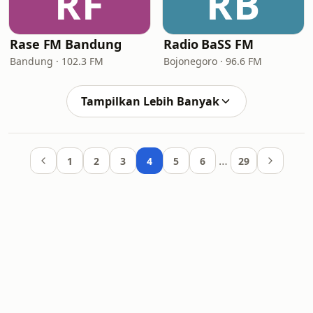
RF
RB
Rase FM Bandung
Radio BaSS FM
Bandung · 102.3 FM
Bojonegoro · 96.6 FM
Tampilkan Lebih Banyak
…
1
2
3
4
5
6
29