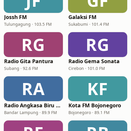
JF
GF
Jossh FM
Galaksi FM
Tulungagung · 103.5 FM
Sukabumi · 101.4 FM
RG
RG
Radio Gita Pantura
Radio Gema Sonata
Subang · 92.6 FM
Cirebon · 101.0 FM
RA
KF
Radio Angkasa Biru 89.9 Fm - BSK Radio Network
Kota FM Bojonegoro
Bandar Lampung · 89.9 FM
Bojonegoro · 89.1 FM