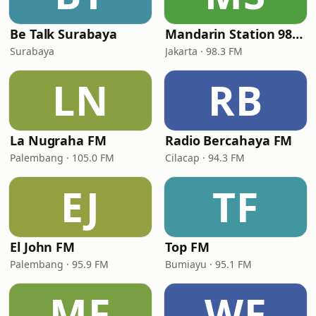
Be Talk Surabaya
Mandarin Station 98.3 FM
Surabaya
Jakarta · 98.3 FM
LN
RB
La Nugraha FM
Radio Bercahaya FM
Palembang · 105.0 FM
Cilacap · 94.3 FM
EJ
TF
El John FM
Top FM
Palembang · 95.9 FM
Bumiayu · 95.1 FM
MF
WF