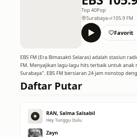
Top 40
Pop
Surabaya
105.9 FM
Favorit
EBS FM (Era Bimasakti Selaras) adalah stasiun ra
FM. Menyajikan lagu-lagu hits terbaik untuk ana
Surabaya". EBS FM bersiaran 24 jam nonstop deng
Daftar Putar
RAN, Salma Salsabil
Hey Tunggu Dulu
Zayn