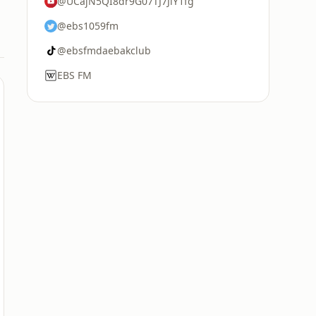
@UCajN5QI8dr9G07TJ7JlY1fg
@ebs1059fm
@ebsfmdaebakclub
EBS FM