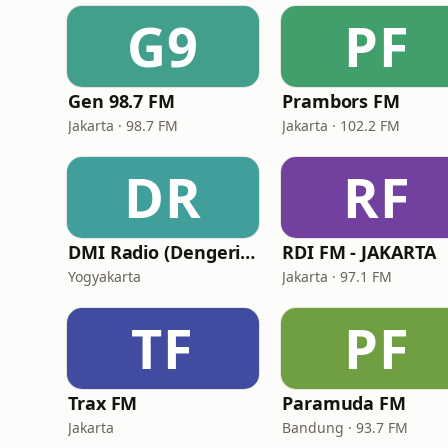
G9
PF
Gen 98.7 FM
Prambors FM
Jakarta · 98.7 FM
Jakarta · 102.2 FM
DR
RF
DMI Radio (Dengerin Musik Indonesia)
RDI FM - JAKARTA
Yogyakarta
Jakarta · 97.1 FM
TF
PF
Trax FM
Paramuda FM
Jakarta
Bandung · 93.7 FM