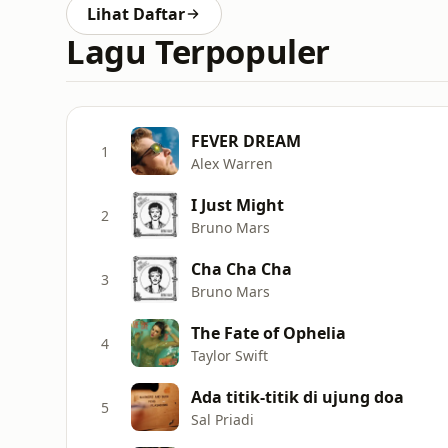
Lihat Daftar
Lagu Terpopuler
FEVER DREAM
1
Alex Warren
I Just Might
2
Bruno Mars
Cha Cha Cha
3
Bruno Mars
The Fate of Ophelia
4
Taylor Swift
Ada titik-titik di ujung doa
5
Sal Priadi