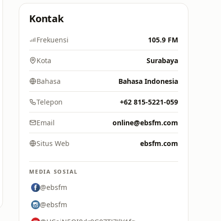
Kontak
Frekuensi
105.9 FM
Kota
Surabaya
Bahasa
Bahasa Indonesia
Telepon
+62 815-5221-059
Email
online@ebsfm.com
Situs Web
ebsfm.com
MEDIA SOSIAL
@ebsfm
@ebsfm