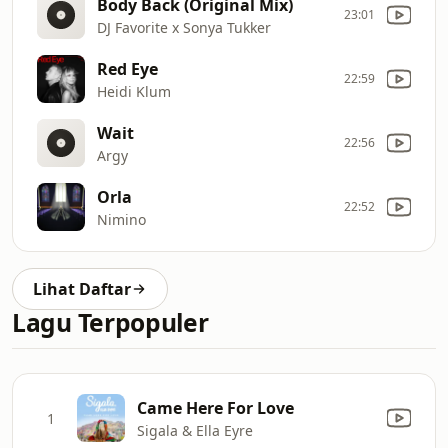
Body Back (Original Mix)
23:01
DJ Favorite x Sonya Tukker
Red Eye
22:59
Heidi Klum
Wait
22:56
Argy
Orla
22:52
Nimino
Lihat Daftar
Lagu Terpopuler
Came Here For Love
1
Sigala & Ella Eyre