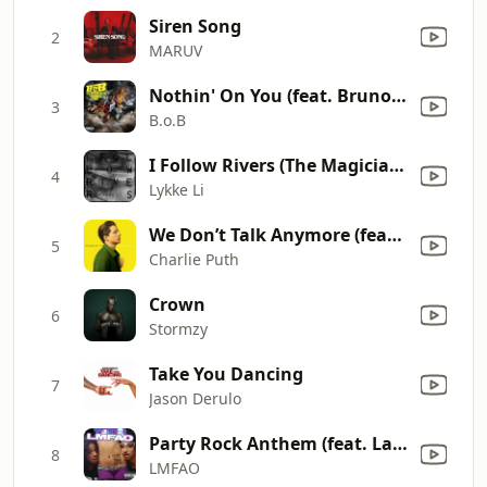
Siren Song
2
MARUV
Nothin' On You (feat. Bruno Mars)
3
B.o.B
I Follow Rivers (The Magician Remix)
4
Lykke Li
We Don’t Talk Anymore (feat. Selena Gomez)
5
Charlie Puth
Crown
6
Stormzy
Take You Dancing
7
Jason Derulo
Party Rock Anthem (feat. Lauren Bennett & GoonRock)
8
LMFAO