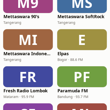
M9
MS
Mettaswara 90's
Mettaswara SoftRock
Tangerang
Tangerang
MI
E
Mettaswara Indonesia
Elpas
Tangerang
Bogor · 88.6 FM
FR
PF
Fresh Radio Lombok
Paramuda FM
Mataram · 95.9 FM
Bandung · 93.7 FM