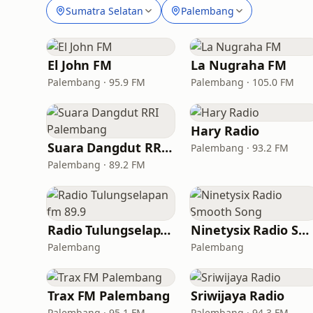
Sumatra Selatan
Palembang
El John FM
La Nugraha FM
Palembang · 95.9 FM
Palembang · 105.0 FM
Hary Radio
Suara Dangdut RRI Palembang
Palembang · 93.2 FM
Palembang · 89.2 FM
Radio Tulungselapan fm 89.9
Ninetysix Radio Smooth Song
Palembang
Palembang
Trax FM Palembang
Sriwijaya Radio
Palembang · 95.1 FM
Palembang · 94.3 FM