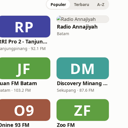
Populer
Terbaru
A–Z
RP
Radio Annajiyah
Batam
RRI Pro 2 - Tanjungpinang
Tanjungpinang · 92.1 FM
JF
DM
Juan FM Batam
Discovery Minang FM
Batam · 103.2 FM
Sekupang · 87.6 FM
O9
ZF
Onine 93 FM
Zoo FM