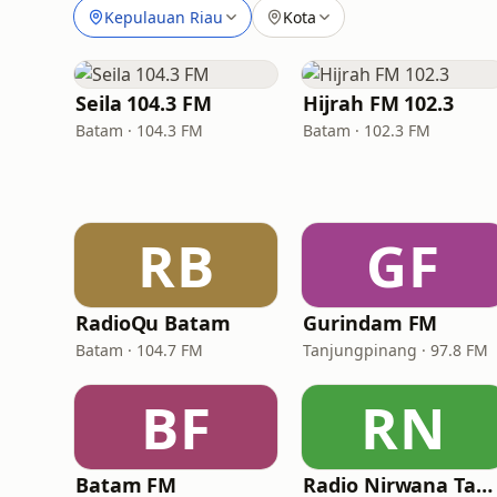
Kepulauan Riau
Kota
Seila 104.3 FM
Hijrah FM 102.3
Batam · 104.3 FM
Batam · 102.3 FM
RB
GF
RadioQu Batam
Gurindam FM
Batam · 104.7 FM
Tanjungpinang · 97.8 FM
BF
RN
Batam FM
Radio Nirwana Tanjung