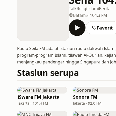
Talk
Religi
Islami
Berita
Batam
104.3 FM
Favorit
Radio Seila FM adalah stasiun radio dakwah Isla
program-program Islami, tilawah Al-Qur'an, kajian,
menjangkau pendengar hingga Singapura dan Joh
Stasiun serupa
iSwara FM Jakarta
Sonora FM
Jakarta · 101.4 FM
Jakarta · 92.0 FM