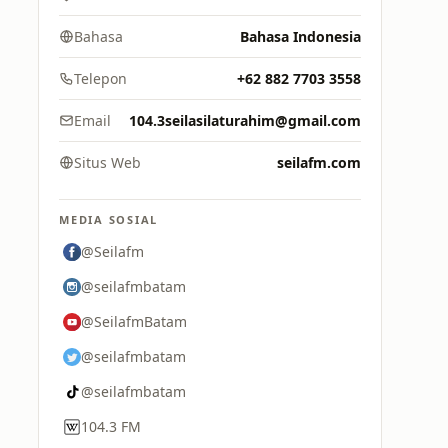
Bahasa
Bahasa Indonesia
Telepon
+62 882 7703 3558
Email
104.3seilasilaturahim@gmail.com
Situs Web
seilafm.com
MEDIA SOSIAL
@Seilafm
@seilafmbatam
@SeilafmBatam
@seilafmbatam
@seilafmbatam
104.3 FM