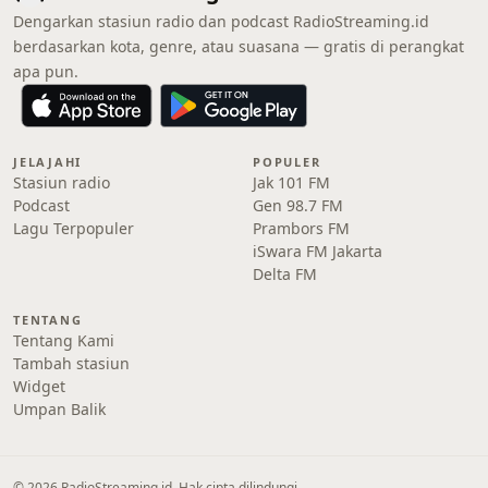
Dengarkan stasiun radio dan podcast RadioStreaming.id
berdasarkan kota, genre, atau suasana — gratis di perangkat
apa pun.
JELAJAHI
POPULER
Stasiun radio
Jak 101 FM
Podcast
Gen 98.7 FM
Lagu Terpopuler
Prambors FM
iSwara FM Jakarta
Delta FM
TENTANG
Tentang Kami
Tambah stasiun
Widget
Umpan Balik
© 2026 RadioStreaming.id. Hak cipta dilindungi.