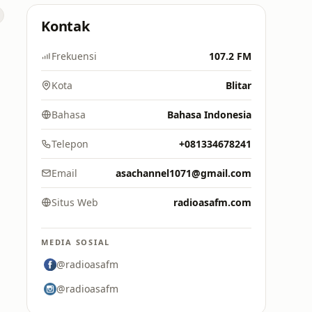
Kontak
Frekuensi
107.2 FM
Kota
Blitar
Bahasa
Bahasa Indonesia
Telepon
+081334678241
Email
asachannel1071@gmail.com
Situs Web
radioasafm.com
MEDIA SOSIAL
@radioasafm
@radioasafm