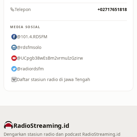
Telepon
+02717651818
MEDIA SOSIAL
@101.4.RDSFM
@rdsfmsolo
@UCpgb38wEsBm2vrmuIzGzirw
@radiordsfm
Daftar stasiun radio di Jawa Tengah
RadioStreaming.id
Dengarkan stasiun radio dan podcast RadioStreaming.id