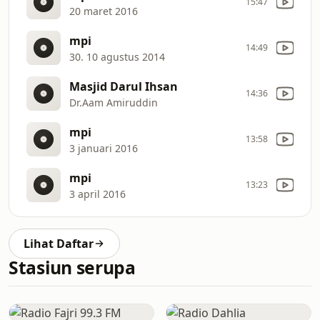
15:47
20 maret 2016
mpi
14:49
30. 10 agustus 2014
Masjid Darul Ihsan
14:36
Dr.Aam Amiruddin
mpi
13:58
3 januari 2016
mpi
13:23
3 april 2016
Lihat Daftar
Stasiun serupa