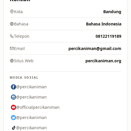
Kota
Bandung
Bahasa
Bahasa Indonesia
Telepon
08122119189
Email
percikaniman@gmail.com
Situs Web
percikaniman.org
MEDIA SOSIAL
@percikaniman
@percikaniman
@officialpercikaniman
@percikaniman
@percikaniman