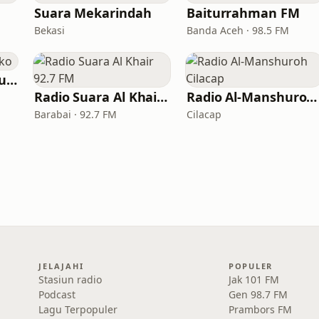
Suara Mekarindah
Baiturrahman FM
Bekasi
Banda Aceh · 98.5 FM
Semar FM Mukomuko
Radio Suara Al Khair 92.7 FM
Radio Al-Manshuroh Cilacap
Barabai · 92.7 FM
Cilacap
JELAJAHI
POPULER
Stasiun radio
Jak 101 FM
Podcast
Gen 98.7 FM
Lagu Terpopuler
Prambors FM