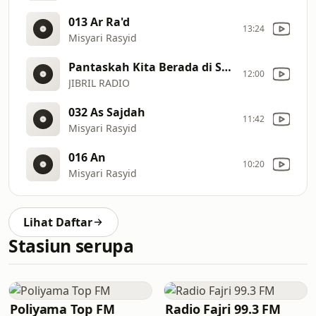
013 Ar Ra'd
13:24
Misyari Rasyid
Pantaskah Kita Berada di Surga
12:00
JIBRIL RADIO
032 As Sajdah
11:42
Misyari Rasyid
016 An
10:20
Misyari Rasyid
Lihat Daftar
Stasiun serupa
Poliyama Top FM
Radio Fajri 99.3 FM