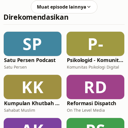
menyimpan rahasia yang sangat
orang-orang yang
Muat episode lainnya
besar? Kali ini kami akan
Direkomendasikan
membacakan legenda dari
IndonesiaKaya.com tentang Bujang
Awang Tabuang yang selama ini
terbuang. Akankah ia bertemu
SP
P-
dengan sang ayahanda? Langsung
saja mainkan!
Satu Persen Podcast
Psikologid - Komunitas Psikologi
Satu Persen
Komunitas Psikologi Digital
KK
RD
Kumpulan Khutbah Jum'at Pilihan Dakwah Sunnah
Reformasi Dispatch
Sahabat Muslim
On The Level Media