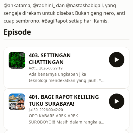
@ankatama, @radhini_ dan @nastashabigail, yang
sengaja direkam untuk disebar. Bukan geng nero, anti
cuap sembrono. #BagiRapot setiap hari Kamis.
Episode
403. SETTINGAN
CHATTINGAN
Agt 5, 2026
00:29:19
Ada benarnya ungkapan jika
teknologi mendekatkan yang jauh. Ya
kalo menjauhkan yang dekat, itu
nasib atau pilihan ya pemirsa...
401. BAGI RAPOT KELILING
Ngaku deh sekarang, satu hal yang
TUKU SURABAYA!
tidak mungkin ditinggalkan dan
Jul 30, 2026
00:42:20
bahkan sudah menjadi sebuah
OPO KABARE AREK-AREK
kebiasaan. Chattingan. Yup! Mulai
SUROBOYO!!! Masih dalam rangkaian
dari kerjaan, temenan, pacaran,
Sewelas Asih menemani kamu yang
bahkan obrolan keluarga bisa