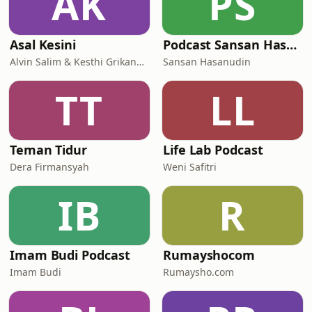
AK
PS
Asal Kesini
Podcast Sansan Hasanudin
Alvin Salim & Kesthi Grikanandini
Sansan Hasanudin
TT
LL
Teman Tidur
Life Lab Podcast
Dera Firmansyah
Weni Safitri
IB
R
Imam Budi Podcast
Rumayshocom
Imam Budi
Rumaysho.com