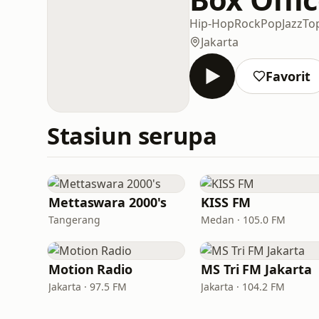
Hip-Hop
Rock
Pop
Jazz
To
Jakarta
Favorit
Stasiun serupa
Mettaswara 2000's
KISS FM
Tangerang
Medan · 105.0 FM
Motion Radio
MS Tri FM Jakarta
Jakarta · 97.5 FM
Jakarta · 104.2 FM