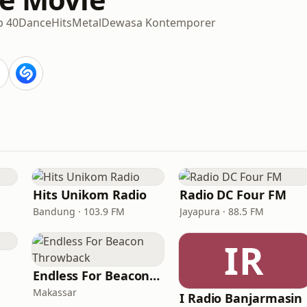
p 40
Dance
Hits
Metal
Dewasa Kontemporer
Hits Unikom Radio
Radio DC Four FM
Bandung · 103.9 FM
Jayapura · 88.5 FM
IR
Endless For Beacon Throwback
Makassar
I Radio Banjarmasin