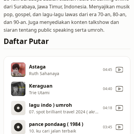
dari Surabaya, Jawa Timur, Indonesia. Menyajikan musik
pop, gospel, dan lagu-lagu lawas dari era 70-an, 80-an,
dan 90-an. Juga menyediakan konten talkshow dan
siaran tentang public speaking serta umroh.
Daftar Putar
Astaga
04:45
Ruth Sahanaya
Keraguan
04:40
Trie Utami
lagu indo ) umroh
04:18
07. spot brilliant travel 2024 ( akreditasi a
pance pondaag ( 1984 )
03:45
10. ku cari jalan terbaik