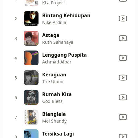
KLa Project
Bintang Kehidupan
2
Nike Ardilla
Astaga
3
Ruth Sahanaya
Lenggang Puspita
4
Achmad Albar
Keraguan
5
Trie Utami
Rumah Kita
6
God Bless
Bianglala
7
Mel Shandy
Tersiksa Lagi
8