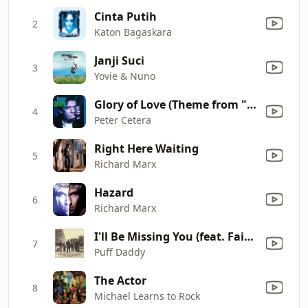
Cinta Putih
2
Katon Bagaskara
Janji Suci
3
Yovie & Nuno
Glory of Love (Theme from "the Karate Kid, Pt. II")
4
Peter Cetera
Right Here Waiting
5
Richard Marx
Hazard
6
Richard Marx
I'll Be Missing You (feat. Faith Evans & 112)
7
Puff Daddy
The Actor
8
Michael Learns to Rock