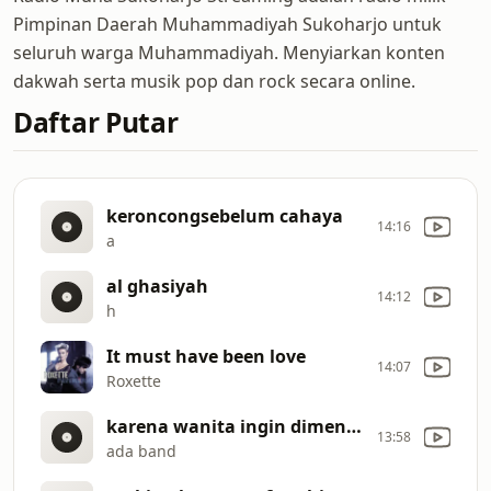
Pimpinan Daerah Muhammadiyah Sukoharjo untuk
seluruh warga Muhammadiyah. Menyiarkan konten
dakwah serta musik pop dan rock secara online.
Daftar Putar
keroncongsebelum cahaya
14:16
a
al ghasiyah
14:12
h
It must have been love
14:07
Roxette
karena wanita ingin dimengerti (official lyric)
13:58
ada band