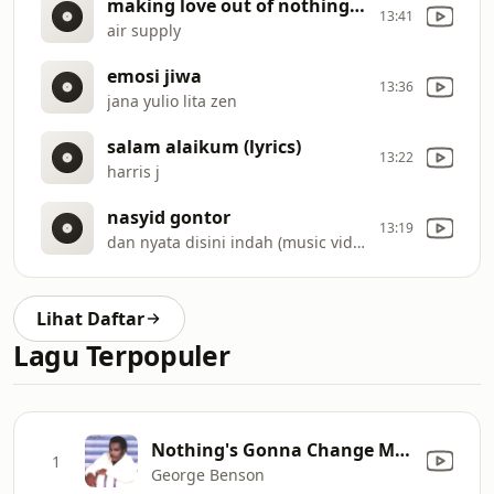
making love out of nothing at all (lyrics)
13:41
air supply
emosi jiwa
13:36
jana yulio lita zen
salam alaikum (lyrics)
13:22
harris j
nasyid gontor
13:19
dan nyata disini indah (music video cover)
Lihat Daftar
Lagu Terpopuler
Nothing's Gonna Change My Love for You
1
George Benson