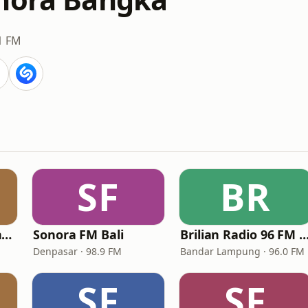
1 FM
SF
BR
Sonora FM Pontianak
Sonora FM Bali
Brilian Radio 96 FM Lam
Denpasar · 98.9 FM
Bandar Lampung · 96.0 FM
SF
SF