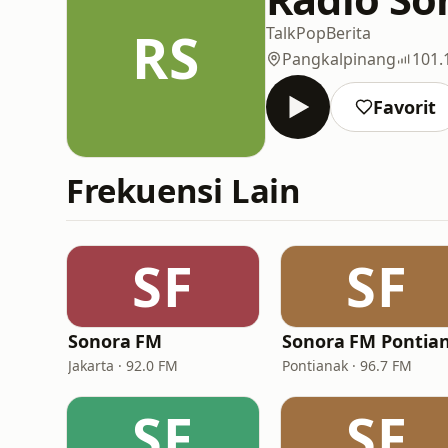
RS
Talk
Pop
Berita
Pangkalpinang
101.
Favorit
Frekuensi Lain
SF
SF
Sonora FM
Jakarta · 92.0 FM
Pontianak · 96.7 FM
SF
SF