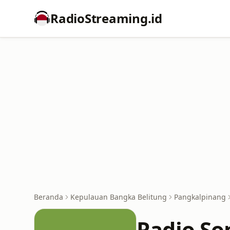
RadioStreaming.id
Beranda
Kepulauan Bangka Belitung
Pangkalpinang
Radio So