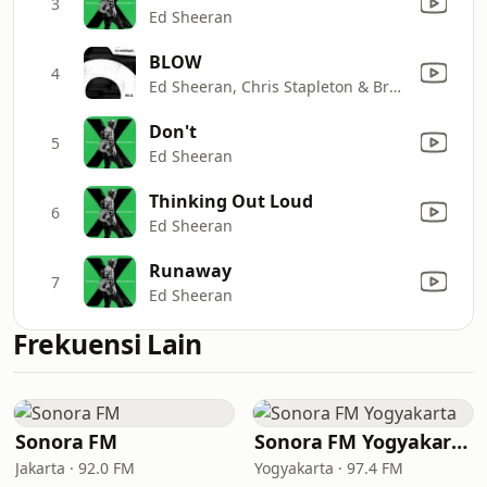
3
Ed Sheeran
BLOW
4
Ed Sheeran, Chris Stapleton & Bruno Mars
Don't
5
Ed Sheeran
Thinking Out Loud
6
Ed Sheeran
Runaway
7
Ed Sheeran
Frekuensi Lain
Sonora FM
Sonora FM Yogyakarta
Jakarta · 92.0 FM
Yogyakarta · 97.4 FM