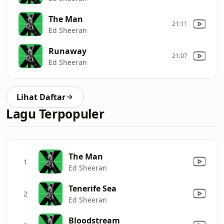
The Man
21:11
Ed Sheeran
Runaway
21:07
Ed Sheeran
Lihat Daftar
Lagu Terpopuler
The Man
1
Ed Sheeran
Tenerife Sea
2
Ed Sheeran
Bloodstream