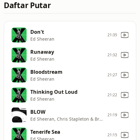
Daftar Putar
Don't
21:35
Ed Sheeran
Runaway
21:32
Ed Sheeran
Bloodstream
21:27
Ed Sheeran
Thinking Out Loud
21:22
Ed Sheeran
BLOW
21:19
Ed Sheeran, Chris Stapleton & Bruno Mars
Tenerife Sea
21:15
Ed Sheeran