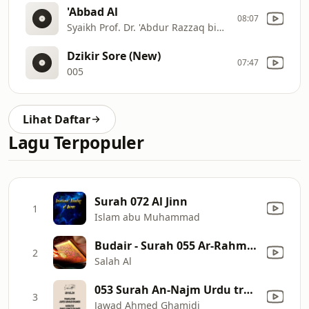
'Abbad Al
08:07
Syaikh Prof. Dr. 'Abdur Razzaq bin 'Abdil Muhsin Al
Dzikir Sore (New)
07:47
005
Lihat Daftar
Lagu Terpopuler
Surah 072 Al Jinn
1
Islam abu Muhammad
Budair - Surah 055 Ar-Rahman
2
Salah Al
053 Surah An-Najm Urdu translation by Javed Ahmad Ghamidi
3
Jawad Ahmed Ghamidi