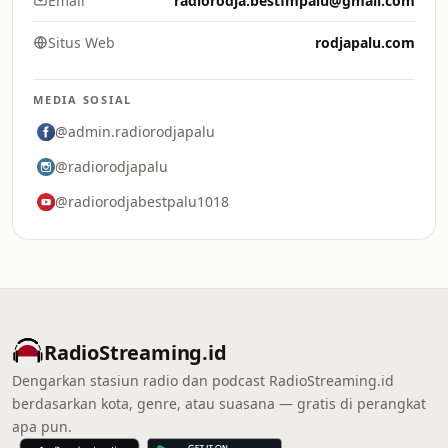
Email
radiorodja.bestfmpalu@gmail.com
Situs Web
rodjapalu.com
MEDIA SOSIAL
@admin.radiorodjapalu
@radiorodjapalu
@radiorodjabestpalu1018
RadioStreaming.id
Dengarkan stasiun radio dan podcast RadioStreaming.id
berdasarkan kota, genre, atau suasana — gratis di perangkat
apa pun.