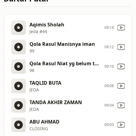
Aqimis Sholah
09:14
Jeda #44
Qola Rasul Manisnya iman
09:12
99
Qola Rasul Niat yg belum terlaksana
09:10
98
TAQLID BUTA
09:08
JEDA
TANDA AKHIR ZAMAN
09:04
JEDA
ABU AHMAD
09:03
CLOSING