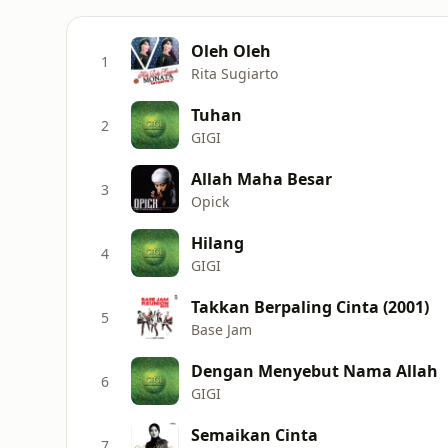
Oleh Oleh
1
Rita Sugiarto
Tuhan
2
GIGI
Allah Maha Besar
3
Opick
Hilang
4
GIGI
Takkan Berpaling Cinta (2001)
5
Base Jam
Dengan Menyebut Nama Allah
6
GIGI
Semaikan Cinta
7