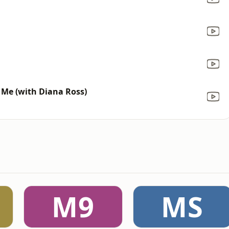
 Me (with Diana Ross)
M9
MS