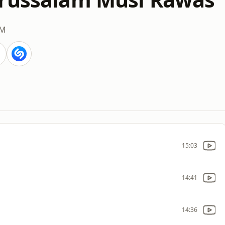
FM
15:03
14:41
14:36