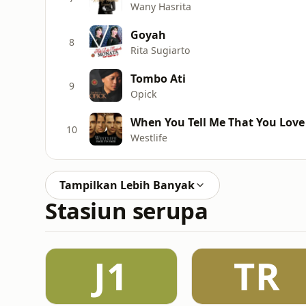
Wany Hasrita
Goyah
8
Rita Sugiarto
Tombo Ati
9
Opick
When You Tell Me That You Love
10
Westlife
Tampilkan Lebih Banyak
Stasiun serupa
J1
TR