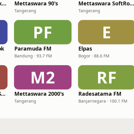
The Rockin' Life Jakarta (TRL FM)
Mettaswara 90's
Mettaswara SoftRoc
Tangerang
Tangerang
PF
E
ok
Paramuda FM
Elpas
Bandung · 93.7 FM
Bogor · 88.6 FM
M2
RF
Mettaswara Love Song
Mettaswara 2000's
Radesatama FM
Tangerang
Banjarnegara · 100.1 FM