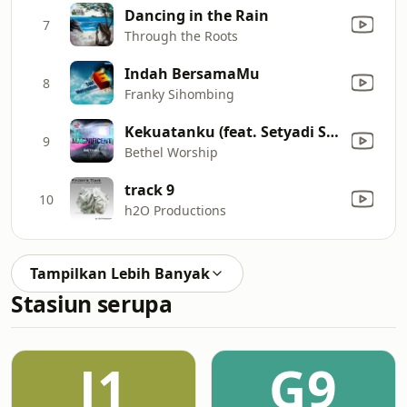
Dancing in the Rain
7
Through the Roots
Indah BersamaMu
8
Franky Sihombing
Kekuatanku (feat. Setyadi Senjaya, Jason Irwan & Ira Y)
9
Bethel Worship
track 9
10
h2O Productions
Tampilkan Lebih Banyak
Stasiun serupa
J1
G9