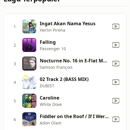
Ingat Akan Nama Yesus
1
Herlin Pirena
Falling
2
Passenger 10
Nocturne No. 16 in E-Flat Major, Op. 55 No. 2
3
Samson François
02 Track 2 (BASS MIX)
4
DUBIST
Caroline
5
White Dove
Fiddler on the Roof / If I Were a Rich Man
6
Adon Olam