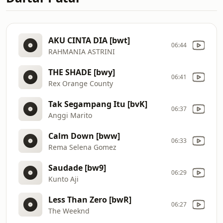
AKU CINTA DIA [bwt]
06:44
RAHMANIA ASTRINI
THE SHADE [bwy]
06:41
Rex Orange County
Tak Segampang Itu [bvK]
06:37
Anggi Marito
Calm Down [bww]
06:33
Rema Selena Gomez
Saudade [bw9]
06:29
Kunto Aji
Less Than Zero [bwR]
06:27
The Weeknd