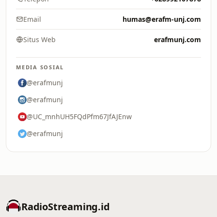
Email
humas@erafm-unj.com
Situs Web
erafmunj.com
MEDIA SOSIAL
@erafmunj
@erafmunj
@UC_mnhUH5FQdPfm67JfAJEnw
@erafmunj
RadioStreaming.id