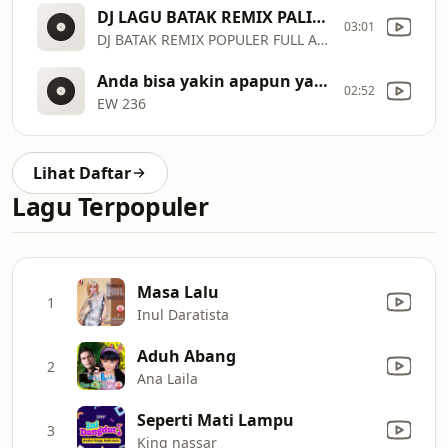
DJ LAGU BATAK REMIX PALING POPULER 2025
03:01
DJ BATAK REMIX POPULER FULL ALBUM
Anda bisa yakin apapun yang terjadi
02:52
EW 236
Lihat Daftar
Lagu Terpopuler
Masa Lalu
1
Inul Daratista
Aduh Abang
2
Ana Laila
Seperti Mati Lampu
3
King nassar