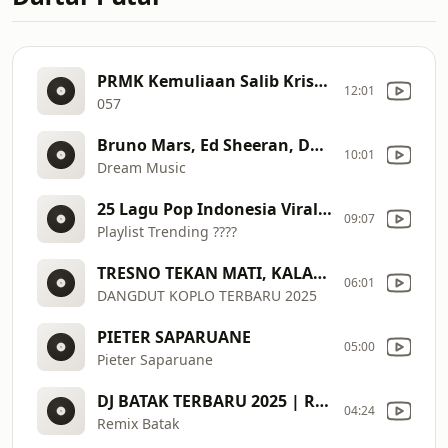
PRMK Kemuliaan Salib Kristus
12:01
057
Bruno Mars, Ed Sheeran, Dua Lipa, Adele, Maroon 5, Rihanna, The Weeknd
10:01
Dream Music
25 Lagu Pop Indonesia Viral 2025 Cover Full Album by Valovadinata
09:07
Playlist Trending ????
TRESNO TEKAN MATI, KALAH WETON LAGU JAWA FULLALBUM TERBARU 2025
06:01
DANGDUT KOPLO TERBARU 2025
PIETER SAPARUANE
05:00
Pieter Saparuane
DJ BATAK TERBARU 2025 | REMIX BATAK ENAK DIDENGAR | FULL BASS VIRAL DI TIKTOK SAAT INI
04:24
Remix Batak