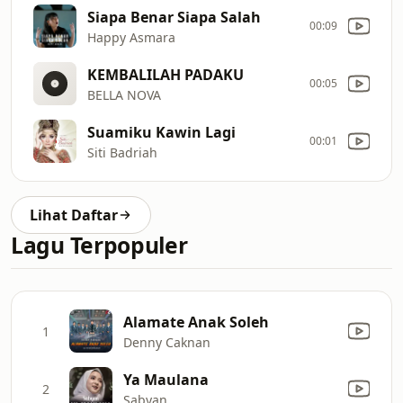
Siapa Benar Siapa Salah
00:09
Happy Asmara
KEMBALILAH PADAKU
00:05
BELLA NOVA
Suamiku Kawin Lagi
00:01
Siti Badriah
Lihat Daftar
Lagu Terpopuler
Alamate Anak Soleh
1
Denny Caknan
Ya Maulana
2
Sabyan