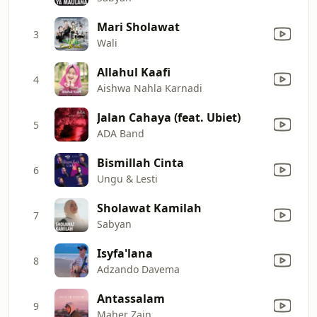
Mari Sholawat
3
Wali
Allahul Kaafi
4
Aishwa Nahla Karnadi
Jalan Cahaya (feat. Ubiet)
5
ADA Band
Bismillah Cinta
6
Ungu & Lesti
Sholawat Kamilah
7
Sabyan
Isyfa'lana
8
Adzando Davema
Antassalam
9
Maher Zain