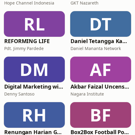
Hope Channel Indonesia
GKT Nazareth
RL
DT
REFORMING LIFE
Daniel Tetangga Kamu
Pdt. Jimmy Pardede
Daniel Mananta Network
DM
AF
Digital Marketing with Denny Santoso
Akbar Faizal Uncensored
Denny Santoso
Nagara Institute
RH
BF
Renungan Harian GMAHK 2026
Box2Box Football Podcast