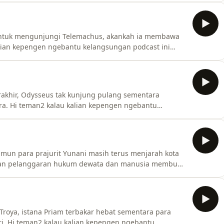
traktiran kalian akan sangat
comment and
 untuk mengunjungi Telemachus, akankah ia membawa
lian kepengen ngebantu kelangsungan podcast ini
traktiran kalian akan sangat
omment and share your thoughts:
https://open.firstory.me/user/clgxemjr30dwp01tb63ab2mho/comments Powered by
rakhir, Odysseus tak kunjung pulang sementara
a. Hi teman2 kalau kalian kepengen ngebantu
 link dibawah ini, setiap traktiran kalian akan sangat
omment and share your thoughts:
dwp01tb63ab2mho/com
amun para prajurit Yunani masih terus menjarah kota
l dan pelanggaran hukum dewata dan manusia membuat
epengen ngebantu kelangsungan podcast ini silahkan
 kalian akan sangat
omment and share yo
Troya, istana Priam terbakar hebat sementara para
ri. Hi teman2 kalau kalian kepengen ngebantu