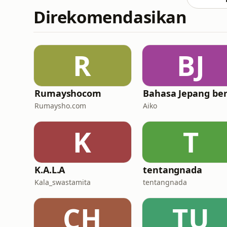
Direkomendasikan
R
BJ
Rumayshocom
Rumaysho.com
Aiko
K
T
K.A.L.A
tentangnada
Kala_swastamita
tentangnada
CH
TU