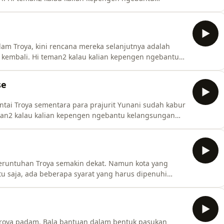
 link dibawah ini, setiap traktiran kalian akan sangat
omment and share your thoughts:
wp01tb63ab2
lam Troya, kini rencana mereka selanjutnya adalah
kembali. Hi teman2 kalau kalian kepengen ngebantu
 link dibawah ini, setiap traktiran kalian akan sangat
omment and share your thoughts:
se
wp01tb63a
tai Troya sementara para prajurit Yunani sudah kabur
eman2 kalau kalian kepengen ngebantu kelangsungan
ini, setiap traktiran kalian akan sangat
omment and share your thoughts:
dwp01tb63ab2mho/co
eruntuhan Troya semakin dekat. Namun kota yang
itu saja, ada beberapa syarat yang harus dipenuhi
Troya. Hi teman2 kalau kalian kepengen ngebantu
 link dibawah ini, setiap traktiran kalian akan sangat
 Troya padam. Bala bantuan dalam bentuk pasukan