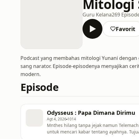
Mitologi
Guru Kelana
269 Episod
Favorit
Podcast yang membahas mitologi Yunani dengan ga
sang narator. Episode-episodenya menyajikan ceri
modern.
Episode
Odysseus : Papa Dimana Dirimu
Agt 4, 2026
1014
Mnthes hilang tanpa jejak namun Telemachus
untuk mencari kabar tentang ayahnya. Tujua
veteran perang Troya. Hi teman2 kalau kal