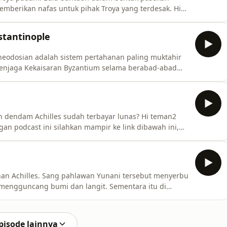
mberikan nafas untuk pihak Troya yang terdesak. Hi
angsungan podcast ini silahkan mampir ke link
sangat membantu.teer.id/mitologisantuyLeave a comment
stantinople
heodosian adalah sistem pertahanan paling muktahir
menjaga Kekaisaran Byzantium selama berabad-abad
h masih berdiri di kota Istanbul dan kali ini kita akan
i. Hi teman2 kalau kalian kepengen ngebantu
h dendam Achilles sudah terbayar lunas? Hi teman2
n podcast ini silahkan mampir ke link dibawah ini,
ntu.teer.id/mitologisantuyLeave a comment and share
clgxemjr30dwp01tb63ab2mho/comments Powered by
han Achilles. Sang pahlawan Yunani tersebut menyerbu
engguncang bumi dan langit. Sementara itu di
mpul untuk membahas kelanjutan perang yang telah
man2 kalau kalian kepengen ngebantu kelangsungan
 i
pisode lainnya