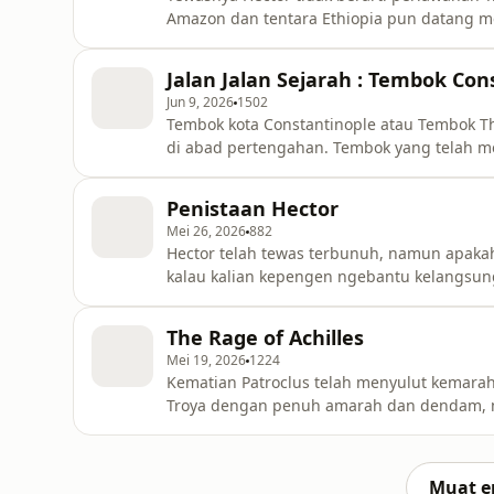
Amazon dan tentara Ethiopia pun datang me
teman2 kalau kalian kepengen ngebantu kel
dibawah ini, setiap traktiran kalian akan 
Jalan Jalan Sejarah : Tembok Con
and share your thoughts: https://open
Jun 9, 2026
1502
Tembok kota Constantinople atau Tembok T
di abad pertengahan. Tembok yang telah 
sebelum ditaklukan oleh Kesultanan Usmaniya
jalan-jalan menyusuri tembok legendaris in
Penistaan Hector
kelangsungan podcast ini silahkan ma
Mei 26, 2026
882
Hector telah tewas terbunuh, namun apaka
kalau kalian kepengen ngebantu kelangsunga
setiap traktiran kalian akan sangat memba
your thoughts: https://open.firstory.me/user/
The Rage of Achilles
Firstory Hosting
Mei 19, 2026
1224
Kematian Patroclus telah menyulut kemara
Troya dengan penuh amarah dan dendam, m
Gunung Olympus, para dewa kembali berku
berlangsung nyaris satu dekade ini. Hi te
podcast ini silahkan mampir ke link dibawah
Muat e