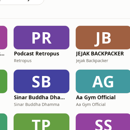
PR
JB
Bahasa Jepang bersama Aiko｜Belajar Bahasa dan Budaya Jepang
Podcast Retropus
JEJAK BACKPACKER
Retropus
Jejak Backpacker
SB
AG
Sinar Buddha Dhamma
Aa Gym Official
Sinar Buddha Dhamma
Aa Gym Official
TP
SS