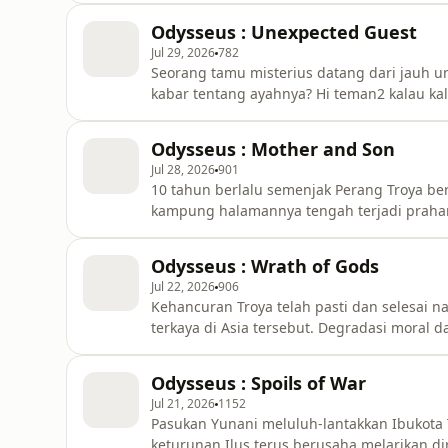
silahkan mampir ke link dibawah ini, setiap 
Odysseus : Unexpected Guest
membantu.teer.id/mitologisantuyLeave a 
Jul 29, 2026
782
Seorang tamu misterius datang dari jauh
kabar tentang ayahnya? Hi teman2 kalau ka
silahkan mampir ke link dibawah ini, setiap 
membantu.teer.id/mitologisantuyLeave a c
Odysseus : Mother and Son
Jul 28, 2026
901
10 tahun berlalu semenjak Perang Troya be
kampung halamannya tengah terjadi prahar
kelangsungan podcast ini silahkan mampir ke
membantu.teer.id/mitologisantuyLeave a c
Odysseus : Wrath of Gods
https://open.firstory.me/user/clgxemjr30
Jul 22, 2026
906
Kehancuran Troya telah pasti dan selesai n
terkaya di Asia tersebut. Degradasi mora
para dewa murka. Hi teman2 kalau kalian k
mampir ke link dibawah ini, setiap traktiran
Odysseus : Spoils of War
membantu.teer.id/mitologisantuyLeave a c
Jul 21, 2026
1152
Pasukan Yunani meluluh-lantakkan Ibukota 
keturunan Ilus terus berusaha melarikan di