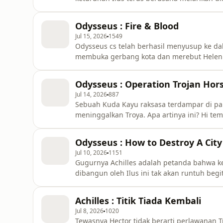
kelangsungan podcast ini silahkan mampir ke
membantu.teer.id/mitologisantuyLeave a c
Odysseus : Fire & Blood
https://open.firstory.me/user/clgxemjr30d
Jul 15, 2026
1549
Odysseus cs telah berhasil menyusup ke da
membuka gerbang kota dan merebut Helen 
kelangsungan podcast ini silahkan mampir ke
membantu.teer.id/mitologisantuyLeave a c
Odysseus : Operation Trojan Hor
https://open.firstory.me/user/clgxemjr30d
Jul 14, 2026
887
Sebuah Kuda Kayu raksasa terdampar di pan
meninggalkan Troya. Apa artinya ini? Hi t
podcast ini silahkan mampir ke link dibawah 
membantu.teer.id/mitologisantuyLeave a c
Odysseus : How to Destroy A City
https://open.firstory.me/user/clgxemjr30
Jul 10, 2026
1151
Gugurnya Achilles adalah petanda bahwa k
dibangun oleh Ilus ini tak akan runtuh beg
sebelum para prajurit Yunani menaklukkan 
kelangsungan podcast ini silahkan mampir ke
Achilles : Titik Tiada Kembali
membantu.teer.id/mitologisantuyLea
Jul 8, 2026
1020
Tewasnya Hector tidak berarti perlawanan