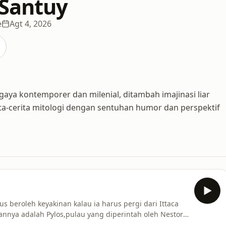
 Santuy
e
Agt 4, 2026
ya kontemporer dan milenial, ditambah imajinasi liar
ta-cerita mitologi dengan sentuhan humor dan perspektif
 beroleh keyakinan kalau ia harus pergi dari Ittaca
nnya adalah Pylos,pulau yang diperintah oleh Nestor,
ian kepengen ngebantu kelangsungan podcast ini