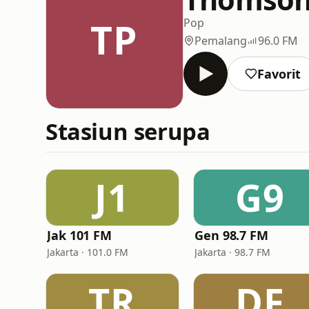
TP
Pop
Pemalang
96.0 FM
Favorit
Stasiun serupa
J1
G9
Jak 101 FM
Gen 98.7 FM
Jakarta · 101.0 FM
Jakarta · 98.7 FM
TR
DF