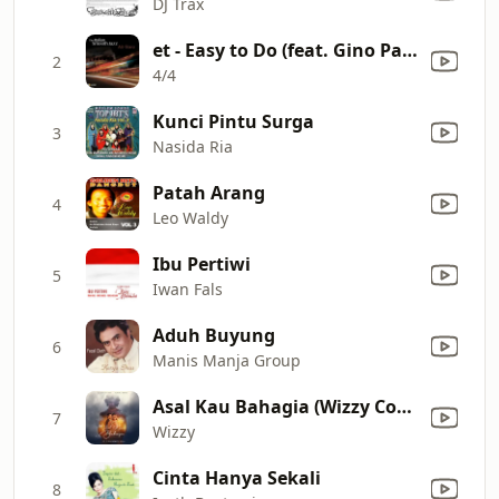
DJ Trax
et - Easy to Do (feat. Gino Palmisano, Gianni Binetti, Michele Acquafredda & Gianluca Aceto)
2
4/4
Kunci Pintu Surga
3
Nasida Ria
Patah Arang
4
Leo Waldy
Ibu Pertiwi
5
Iwan Fals
Aduh Buyung
6
Manis Manja Group
Asal Kau Bahagia (Wizzy Cover)
7
Wizzy
Cinta Hanya Sekali
8