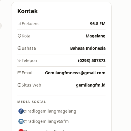
Kontak
Frekuensi
96.8 FM
Kota
Magelang
Bahasa
Bahasa Indonesia
Telepon
(0293) 587373
Email
Gemilangfmnews@gmail.com
Situs Web
gemilangfm.id
MEDIA SOSIAL
@radiogemilangmagelang
@radiogemilang968fm