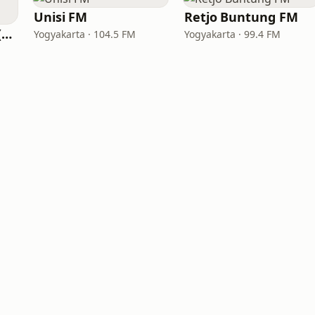
Unisi FM
Retjo Buntung FM
SK FM Bukittinggi (Suara Kencana FM)
Yogyakarta · 104.5 FM
Yogyakarta · 99.4 FM