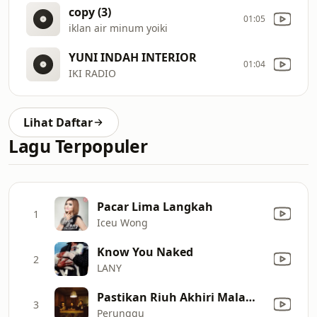
copy (3)
01:05
iklan air minum yoiki
YUNI INDAH INTERIOR
01:04
IKI RADIO
Lihat Daftar
Lagu Terpopuler
Pacar Lima Langkah
1
Iceu Wong
Know You Naked
2
LANY
Pastikan Riuh Akhiri Malammu
3
Perunggu