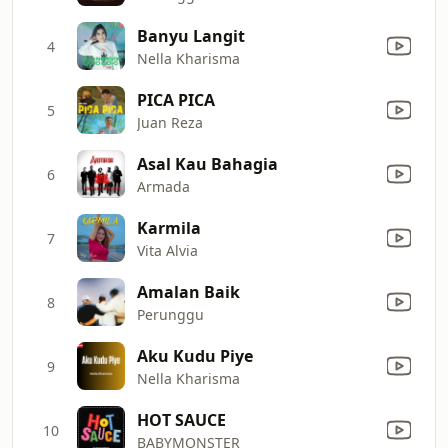
Banyu Langit
4
Nella Kharisma
PICA PICA
5
Juan Reza
Asal Kau Bahagia
6
Armada
Karmila
7
Vita Alvia
Amalan Baik
8
Perunggu
Aku Kudu Piye
9
Nella Kharisma
HOT SAUCE
10
BABYMONSTER