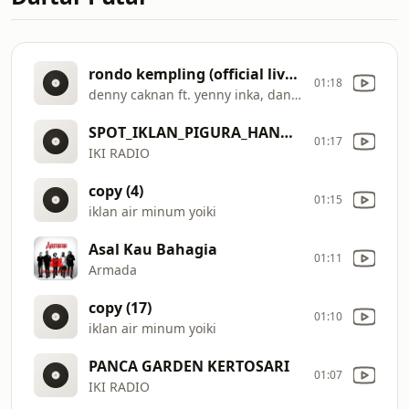
rondo kempling (official live music)
01:18
denny caknan ft. yenny inka, danang
SPOT_IKLAN_PIGURA_HANDOYO
01:17
IKI RADIO
copy (4)
01:15
iklan air minum yoiki
Asal Kau Bahagia
01:11
Armada
copy (17)
01:10
iklan air minum yoiki
PANCA GARDEN KERTOSARI
01:07
IKI RADIO