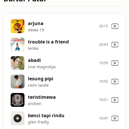
arjuna
20:15
dewa 19
trouble is a friend
20:03
lenka
abadi
19:59
ziva magnolya
lesung pipi
19:55
raim laode
teristimewa
19:51
andien
benci tapi rindu
19:47
glen fredly