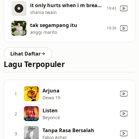
it only hurts when i m breathing (blue version)
19:43
shania twain
tak segampang itu
19:39
anggi marito
Lihat Daftar
Lagu Terpopuler
Arjuna
1
Dewa 19
Listen
2
Beyoncé
Tanpa Rasa Bersalah
3
Fabio Asher