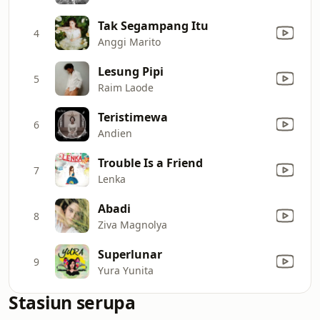
Tak Segampang Itu
4
Anggi Marito
Lesung Pipi
5
Raim Laode
Teristimewa
6
Andien
Trouble Is a Friend
7
Lenka
Abadi
8
Ziva Magnolya
Superlunar
9
Yura Yunita
Stasiun serupa