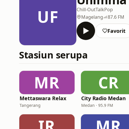
UF
Chill-Out
Talk
Pop
Magelang
87.6 FM
Favorit
Stasiun serupa
MR
CR
Mettaswara Relax
City Radio Medan
Tangerang
Medan · 95.9 FM
IR
MR