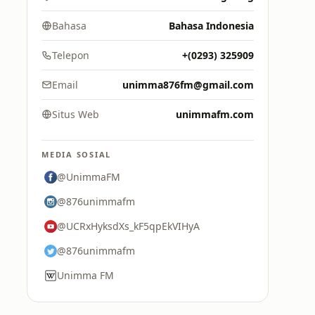
Bahasa
Bahasa Indonesia
Telepon
+(0293) 325909
Email
unimma876fm@gmail.com
Situs Web
unimmafm.com
MEDIA SOSIAL
@UnimmaFM
@876unimmafm
@UCRxHyksdXs_kF5qpEkVIHyA
@876unimmafm
Unimma FM