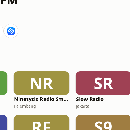
NR
SR
Ninetysix Radio Smooth Song
Slow Radio
Palembang
Jakarta
RF
S9