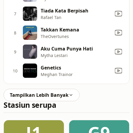
Tiada Kata Berpisah
7
Rafael Tan
Takkan Kemana
8
TheOvertunes
Aku Cuma Punya Hati
9
Mytha Lestari
Genetics
10
Meghan Trainor
Tampilkan Lebih Banyak
Stasiun serupa
J1
G9