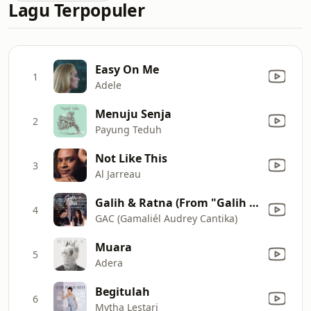
Lagu Terpopuler
Easy On Me
1
Adele
Menuju Senja
2
Payung Teduh
Not Like This
3
Al Jarreau
Galih & Ratna (From "Galih & Ratna")
4
GAC (Gamaliél Audrey Cantika)
Muara
5
Adera
Begitulah
6
Mytha Lestari