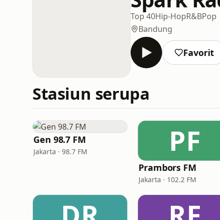
Top 40
Hip-Hop
R&B
Pop
Bandung
Favorit
Stasiun serupa
PF
Gen 98.7 FM
Jakarta · 98.7 FM
Prambors FM
Jakarta · 102.2 FM
DR
RF