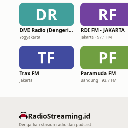
DR
RF
DMI Radio (Dengerin Musik Indonesia)
RDI FM - JAKARTA
Yogyakarta
Jakarta · 97.1 FM
TF
PF
Trax FM
Paramuda FM
Jakarta
Bandung · 93.7 FM
RadioStreaming.id
Dengarkan stasiun radio dan podcast