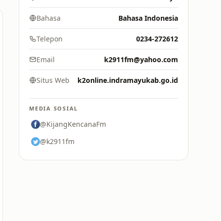
Bahasa
Bahasa Indonesia
Telepon
0234-272612
Email
k2911fm@yahoo.com
Situs Web
k2online.indramayukab.go.id
MEDIA SOSIAL
@KijangKencanaFm
@k2911fm