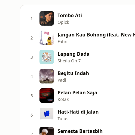
Tombo Ati
1
Opick
Jangan Kau Bohong (feat. New 
2
Fatin
Lapang Dada
3
Sheila On 7
Begitu Indah
4
Padi
Pelan Pelan Saja
5
Kotak
Hati-Hati di Jalan
6
Tulus
Semesta Bertasbih
7