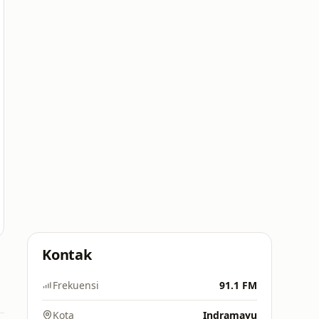
Kontak
Frekuensi
91.1 FM
Kota
Indramayu