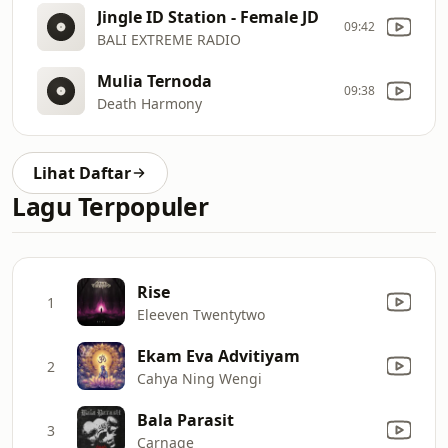
Jingle ID Station - Female JD
09:42
BALI EXTREME RADIO
Mulia Ternoda
09:38
Death Harmony
Lihat Daftar
Lagu Terpopuler
Rise
1
Eleeven Twentytwo
Ekam Eva Advitiyam
2
Cahya Ning Wengi
Bala Parasit
3
Carnage