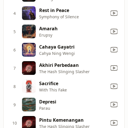
Rest in Peace
4
Symphony of Silence
Amarah
5
Erupsy
Cahaya Gayatri
6
Cahya Ning Wengi
Akhiri Perbedaan
7
The Hash Slinging Slasher
Sacrifice
8
With This Fake
Depresi
9
Parau
Pintu Kemenangan
10
The Hash Slinging Slasher