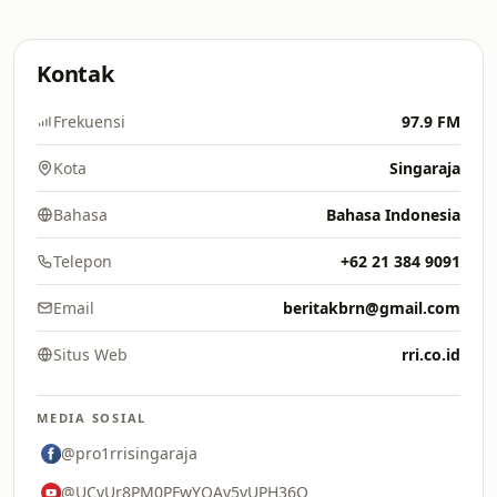
Kontak
Frekuensi
97.9 FM
Kota
Singaraja
Bahasa
Bahasa Indonesia
Telepon
+62 21 384 9091
Email
beritakbrn@gmail.com
Situs Web
rri.co.id
MEDIA SOSIAL
@pro1rrisingaraja
@UCyUr8PM0PFwYQAy5yUPH36Q