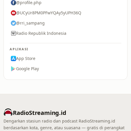
@profile.php
@UCyUr8PM0PFwYQAy5yUPH36Q
@rri_sampang
Radio Republik Indonesia
APLIKASI
App Store
Google Play
RadioStreaming.id
Dengarkan stasiun radio dan podcast RadioStreaming.id
berdasarkan kota, genre, atau suasana — gratis di perangkat