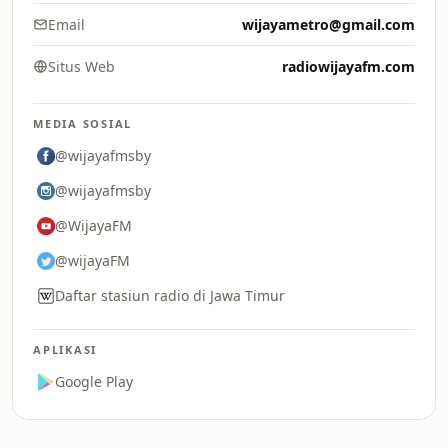
Email
wijayametro@gmail.com
Situs Web
radiowijayafm.com
MEDIA SOSIAL
@wijayafmsby
@wijayafmsby
@WijayaFM
@wijayaFM
Daftar stasiun radio di Jawa Timur
APLIKASI
Google Play