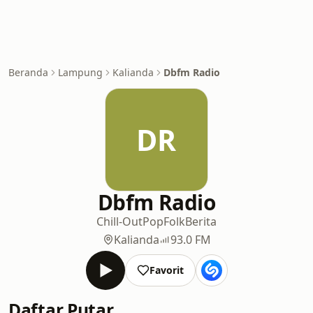
Beranda
Lampung
Kalianda
Dbfm Radio
DR
Dbfm Radio
Chill-Out
Pop
Folk
Berita
Kalianda
93.0 FM
Favorit
Daftar Putar