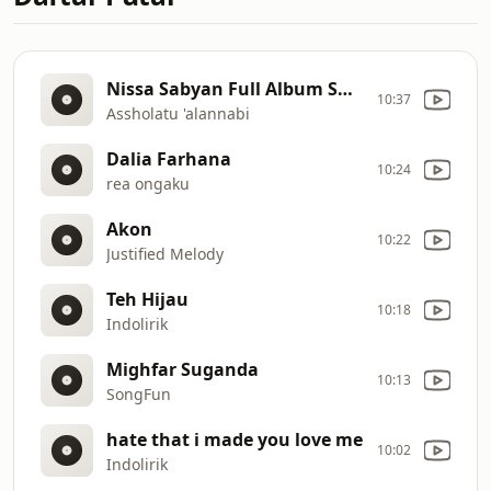
Nissa Sabyan Full Album Sholawat Terbaru 2024 Sholawat Nabi Merdu 2024
10:37
Assholatu 'alannabi
Dalia Farhana
10:24
rea ongaku
Akon
10:22
Justified Melody
Teh Hijau
10:18
Indolirik
Mighfar Suganda
10:13
SongFun
hate that i made you love me
10:02
Indolirik