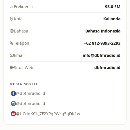
Frekuensi
93.0 FM
Kota
Kalianda
Bahasa
Bahasa Indonesia
Telepon
+62 812-9393-2293
Email
info@dbfmradio.id
Situs Web
dbfmradio.id
MEDIA SOSIAL
@dbfmradio.id
@dbfmradio.id
@UCdqKCk_7F2YPqPWzg5qDK1w