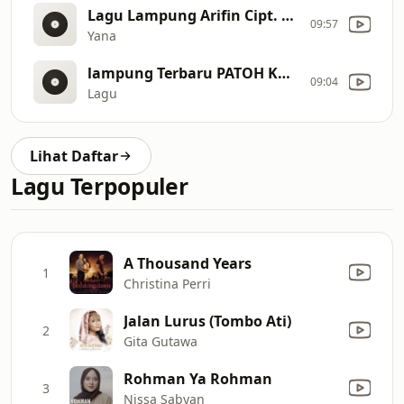
Lagu Lampung Arifin Cipt. Faisal Haris [ Cover Redi Afrianda ] (128
09:57
Yana
lampung Terbaru PATOH KANISI Zia Paku cipt Heddy Pualam @Zia Paku
09:04
Lagu
Lihat Daftar
Lagu Terpopuler
A Thousand Years
1
Christina Perri
Jalan Lurus (Tombo Ati)
2
Gita Gutawa
Rohman Ya Rohman
3
Nissa Sabyan