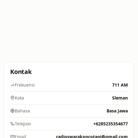
Kontak
Frekuensi
711 AM
Kota
Sleman
Bahasa
Basa Jawa
Telepon
+6285235354677
Email
radioswarakoncotani@gmail.com