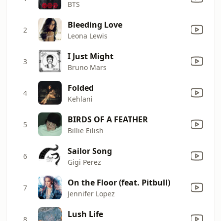
BTS
Bleeding Love
2
Leona Lewis
I Just Might
3
Bruno Mars
Folded
4
Kehlani
BIRDS OF A FEATHER
5
Billie Eilish
Sailor Song
6
Gigi Perez
On the Floor (feat. Pitbull)
7
Jennifer Lopez
Lush Life
8