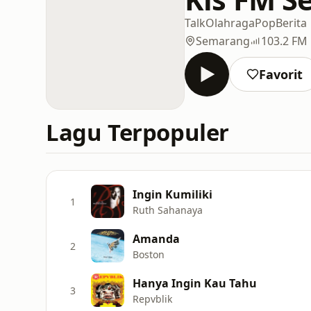
Talk
Olahraga
Pop
Berita
Semarang
103.2 FM
Favorit
Lagu Terpopuler
Ingin Kumiliki
1
Ruth Sahanaya
Amanda
2
Boston
Hanya Ingin Kau Tahu
3
Repvblik