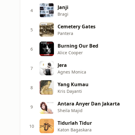
Janji
4
Bragi
Cemetery Gates
5
Pantera
Burning Our Bed
6
Alice Cooper
Jera
7
Agnes Monica
Yang Kumau
8
Kris Dayanti
Antara Anyer Dan Jakarta
9
Sheila Majid
Tidurlah Tidur
10
Katon Bagaskara