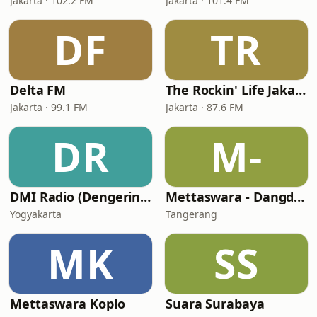
Jakarta · 102.2 FM
Jakarta · 101.4 FM
DF
TR
Delta FM
The Rockin' Life Jakarta (TRL FM)
Jakarta · 99.1 FM
Jakarta · 87.6 FM
DR
M-
DMI Radio (Dengerin Musik Indonesia)
Mettaswara - Dangdut
Yogyakarta
Tangerang
MK
SS
Mettaswara Koplo
Suara Surabaya