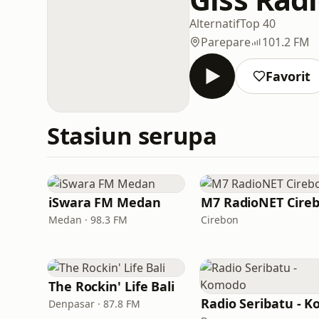
Alternatif
Top 40
Parepare
101.2 FM
Favorit
Stasiun serupa
iSwara FM Medan
M7 RadioNET Cire
Medan · 98.3 FM
Cirebon
The Rockin' Life Bali
Denpasar · 87.8 FM