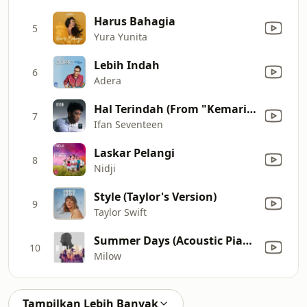
Harus Bahagia
5
Yura Yunita
Lebih Indah
6
Adera
Hal Terindah (From "Kemarin")
7
Ifan Seventeen
Laskar Pelangi
8
Nidji
Style (Taylor's Version)
9
Taylor Swift
Summer Days (Acoustic Piano Version)
10
Milow
Tampilkan Lebih Banyak